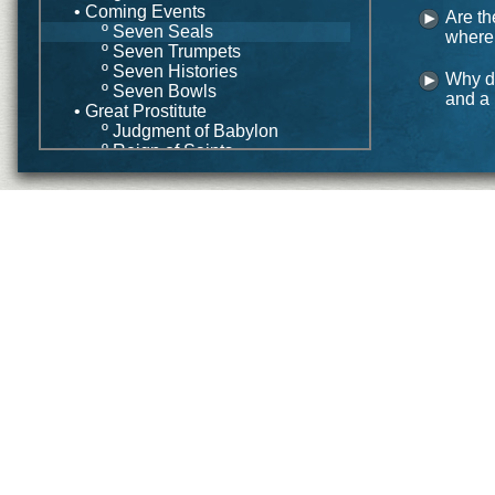
• Coming Events
Are th
º Seven Seals
where 
º Seven Trumpets
º Seven Histories
Why di
º Seven Bowls
and a 
• Great Prostitute
º Judgment of Babylon
º Reign of Saints
• Wife of Lamb
• Conclusion
Application
• Common Strategies
º Preterism
º Futurism
º Historicism
º Idealism
• Integrated Strategy
Conclusion