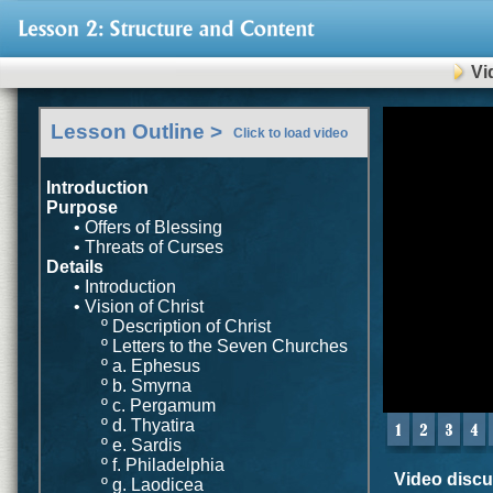
Vi
0
Lesson Outline >
seconds
Click to load video
of
0
seconds
Introduction
Purpose
• Offers of Blessing
• Threats of Curses
Details
• Introduction
• Vision of Christ
º Description of Christ
º Letters to the Seven Churches
º a. Ephesus
º b. Smyrna
º c. Pergamum
º d. Thyatira
º e. Sardis
º f. Philadelphia
Video discus
º g. Laodicea