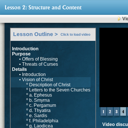
Vi
0
Lesson Outline >
seconds
Click to load video
of
0
seconds
Introduction
Purpose
• Offers of Blessing
• Threats of Curses
Details
• Introduction
• Vision of Christ
º Description of Christ
º Letters to the Seven Churches
º a. Ephesus
º b. Smyrna
º c. Pergamum
º d. Thyatira
º e. Sardis
º f. Philadelphia
Video discus
º g. Laodicea