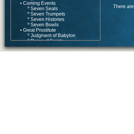
• Coming Events
There are 
º Seven Seals
º Seven Trumpets
º Seven Histories
º Seven Bowls
• Great Prostitute
º Judgment of Babylon
º Reign of Saints
• Wife of Lamb
• Conclusion
Application
• Common Strategies
º Preterism
º Futurism
º Historicism
º Idealism
• Integrated Strategy
Conclusion