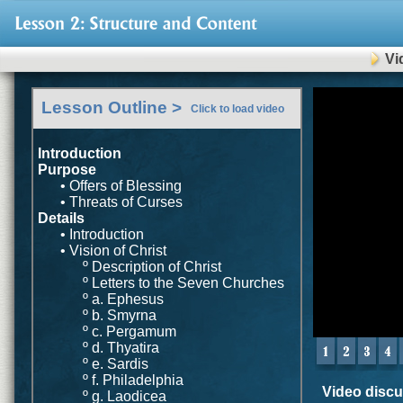
Vi
0
Lesson Outline >
seconds
Click to load video
of
0
seconds
Introduction
Purpose
• Offers of Blessing
• Threats of Curses
Details
• Introduction
• Vision of Christ
º Description of Christ
º Letters to the Seven Churches
º a. Ephesus
º b. Smyrna
º c. Pergamum
º d. Thyatira
º e. Sardis
º f. Philadelphia
Video discus
º g. Laodicea