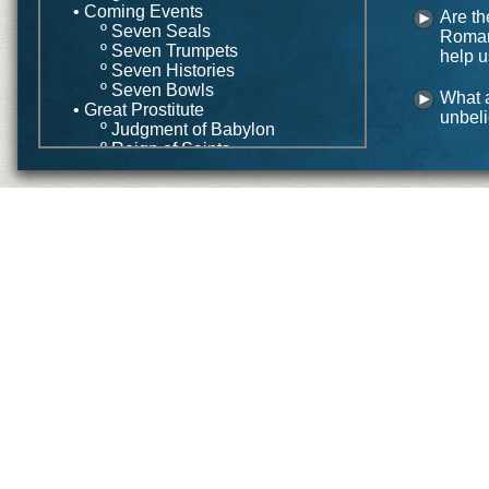
• Coming Events
Are th
º Seven Seals
Roman
º Seven Trumpets
help u
º Seven Histories
º Seven Bowls
What a
• Great Prostitute
unbeli
º Judgment of Babylon
º Reign of Saints
• Wife of Lamb
• Conclusion
Application
• Common Strategies
º Preterism
º Futurism
º Historicism
º Idealism
• Integrated Strategy
Conclusion